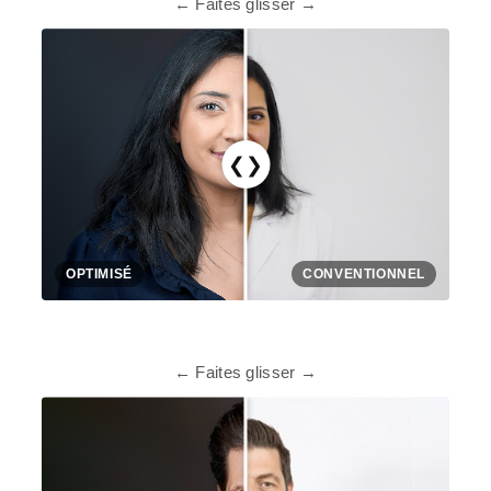
← Faites glisser →
❮❯
OPTIMISÉ
CONVENTIONNEL
← Faites glisser →