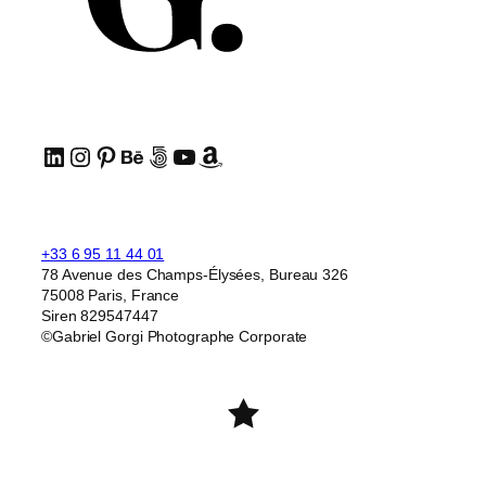
LinkedIn
Instagram
Pinterest
Behance
500px
YouTube
Amazon
+33 6 95 11 44 01
78 Avenue des Champs-Élysées, Bureau 326
75008 Paris, France
Siren 829547447
©Gabriel Gorgi Photographe Corporate