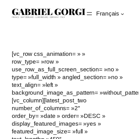
Aller
Français
au
contenu
[vc_row css_animation= » »
row_type= »row »
use_row_as_full_screen_section= »no »
type= »full_width » angled_section= »no »
text_align= »left »
background_image_as_pattern= »without_patter
[vc_column][latest_post_two
number_of_columns= »2″
order_by= »date » order= »DESC »
display_featured_images= »yes »
featured_image_size= »full »