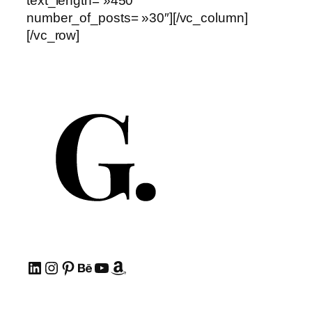
text_length= »450″
number_of_posts= »30″][/vc_column]
[/vc_row]
LinkedIn
Instagram
Pinterest
Behance
YouTube
Amazon